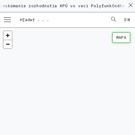
ie rozhodnutia KPÚ vo veci Polyfunkčného domu na Ka
EN
MAPA