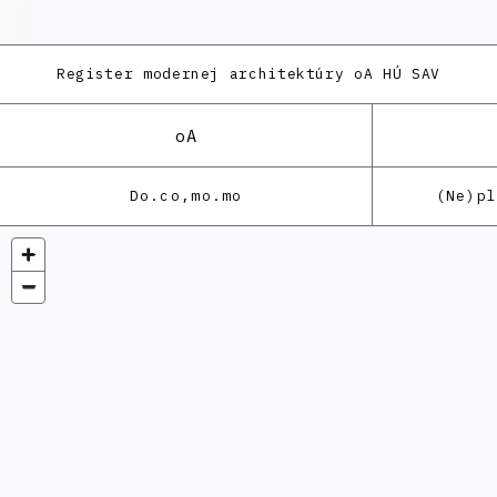
Register modernej architektúry
oA HÚ SAV
oA
Do.co,mo.mo
(Ne)p