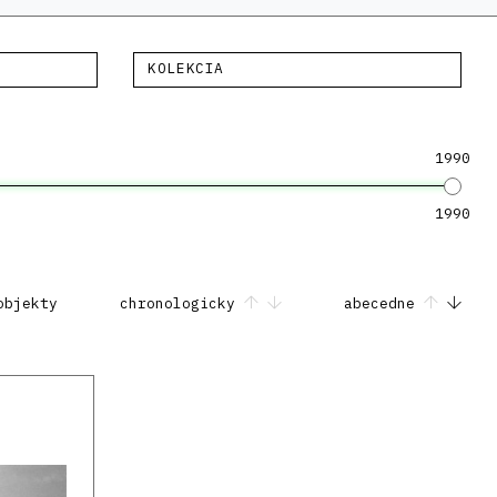
KOLEKCIA
1990
1990
objekty
chronologicky
abecedne