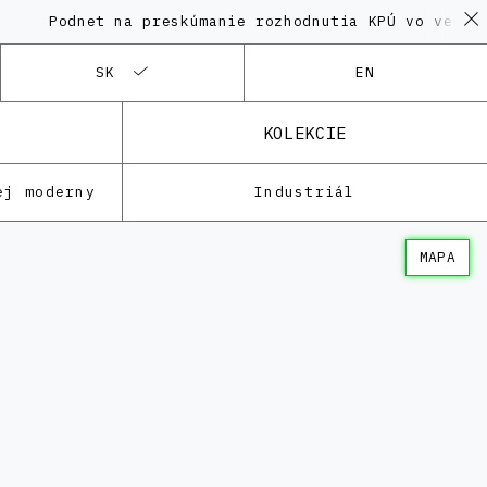
Podnet na preskúmanie rozhodnutia KPÚ vo veci Poly
SK
EN
KOLEKCIE
ej moderny
Industriál
MAPA