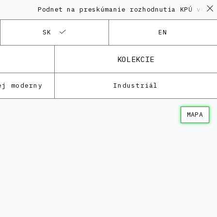
Podnet na preskúmanie rozhodnutia KPÚ vo veci 
SK
EN
KOLEKCIE
ej moderny
Industriál
MAPA