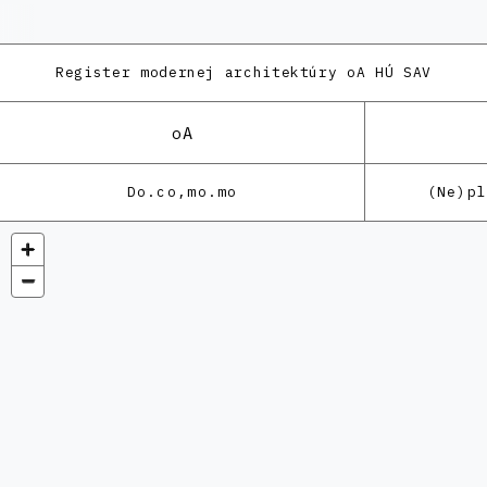
Register modernej architektúry
oA HÚ SAV
oA
Do.co,mo.mo
(Ne)p