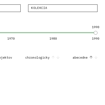
KOLEKCIA
1990
1970
1980
1990
bjektov
chronologicky
abecedne