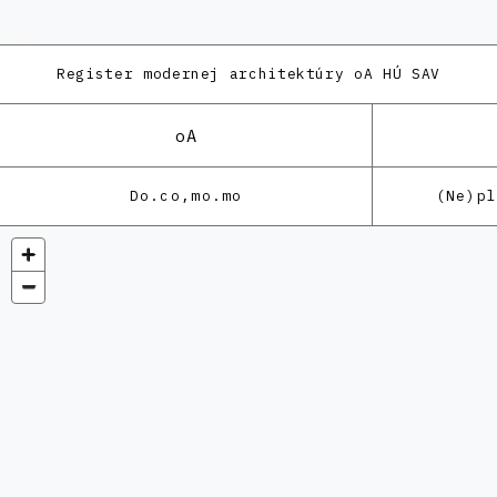
Register modernej architektúry
oA HÚ SAV
oA
Do.co,mo.mo
(Ne)p