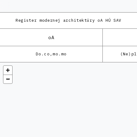
Register modernej architektúry
oA HÚ SAV
oA
Do.co,mo.mo
(Ne)p