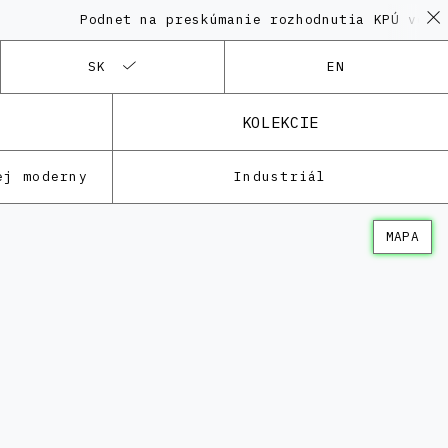
Podnet na preskúmanie rozhodnutia KPÚ vo veci 
SK
EN
KOLEKCIE
ej moderny
Industriál
MAPA