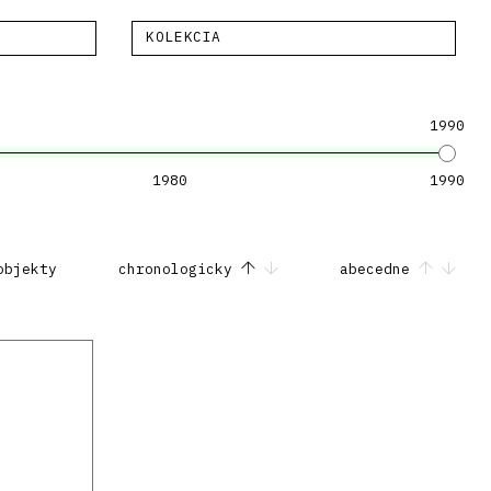
KOLEKCIA
1990
1980
1990
objekty
chronologicky
abecedne