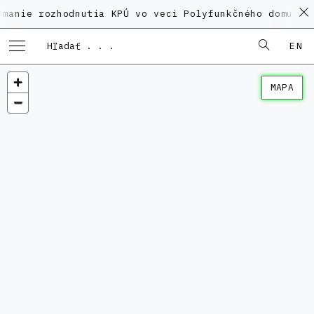
zhodnutia KPÚ vo veci Polyfunkčného domu na Kamenno
EN
MAPA