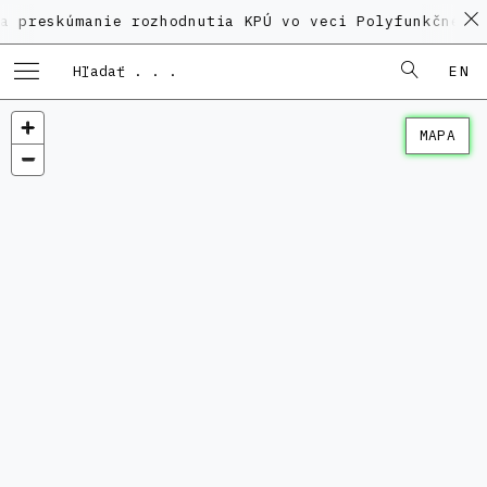
úmanie rozhodnutia KPÚ vo veci Polyfunkčného domu na
EN
MAPA