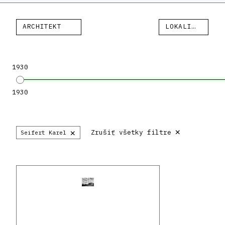
ARCHITEKT
LOKALITA
1930
1930
×
×
Zrušiť všetky filtre
Seifert Karel