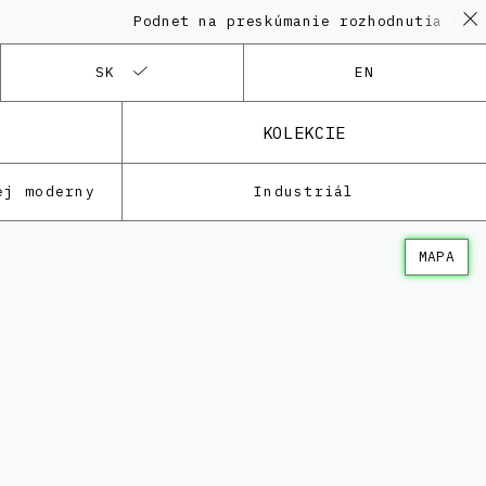
Podnet na preskúmanie rozhodnutia KPÚ vo
SK
EN
KOLEKCIE
ej moderny
Industriál
MAPA