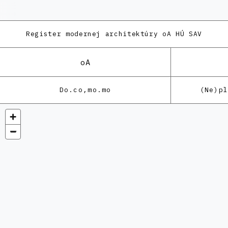
Register modernej architektúry
oA HÚ SAV
oA
Do.co,mo.mo
(Ne)p