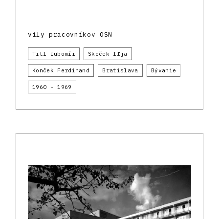
vily pracovníkov OSN
Titl Ľubomír
Skoček Iľja
Konček Ferdinand
Bratislava
Bývanie
1960 - 1969