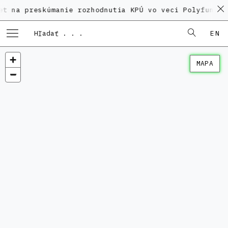
eskúmanie rozhodnutia KPÚ vo veci Polyfunkčného dom
EN
MAPA