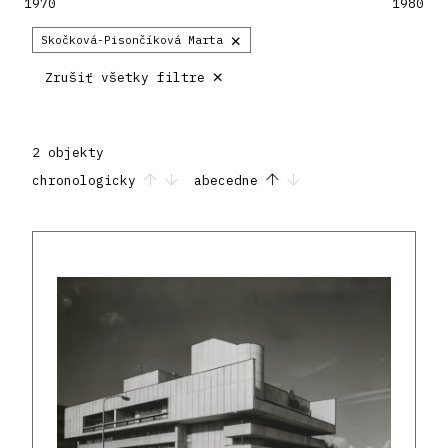
1970
1980
×
Skočková-Pisončíková Marta
×
Zrušiť všetky filtre
2 objekty
chronologicky
abecedne