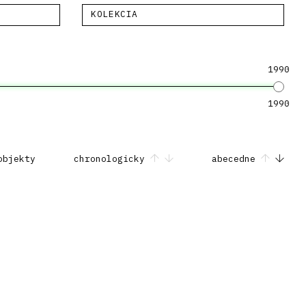
KOLEKCIA
1990
1990
objekty
chronologicky
abecedne