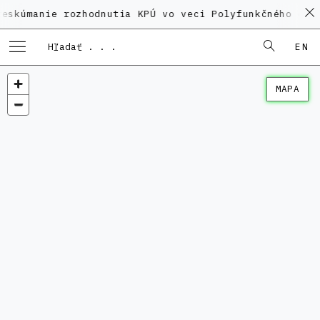
ie rozhodnutia KPÚ vo veci Polyfunkčného domu na Ka
EN
MAPA