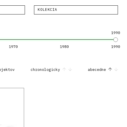
KOLEKCIA
1990
1970
1980
1990
bjektov
chronologicky
abecedne