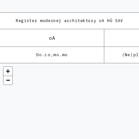
Register modernej architektúry
oA HÚ SAV
oA
Do.co,mo.mo
(Ne)p