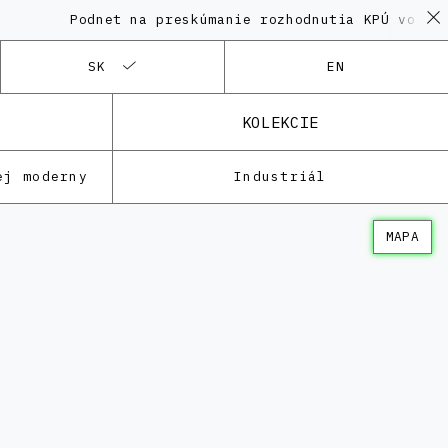
Podnet na preskúmanie rozhodnutia KPÚ vo veci P
SK
EN
KOLEKCIE
ej moderny
Industriál
MAPA