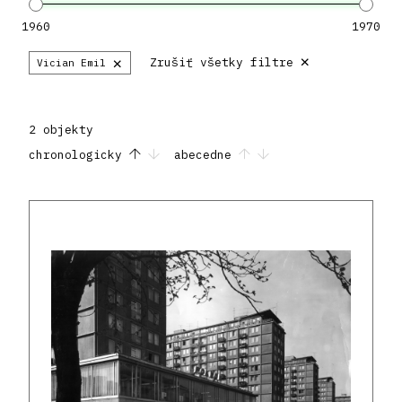
1960
1970
×
×
Zrušiť všetky filtre
Vician Emil
2 objekty
chronologicky
abecedne