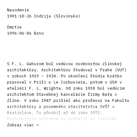
Narodenie
1901-10-26 Indrija (Slovinsko)
Úmrtie
1996-06-06 Brno
S F. L. Gahurom bol vedúcou osobnosťou zlínskej
architektúry. Architektúru študoval v Prahe (VUT)
v rokoch 1919 – 1924. Po skončení štúdia krátko
praxoval v Príži u Le Corbusiera, potom v USA v
ateliéri F. L. Wrighta. Od roku 1930 bol vedúcim
architektom Stavebnej kancelárie firmy Baťa v
Zlíne. V roku 1947 prišiel ako profesor na Fakultu
architektúry a pozemného staviteľstva SVŠT v
Bratislave. Tu pôsobil až do roku 1971.
Rozhodujúcim spôsobom sa podieľal na výstavbe
Zlína i jeho satelitov po celom svete. Medzi jeho
Zobraz viac ↷
dielami vynikajú spoločenské a administratívne