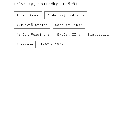
Trávniky, Ostredky, Pošeň)
Kedro Dušan
Pinkalský Ladislav
Ďurkovič Štefan
Gebauer Tibor
Konček Ferdinand
Skoček Iľja
Bratislava
Zmiešaná
1960 - 1969
Register modernej architektúry
Oddelenia
architektúry
Historického ústavu
Slovenskej
akadémie vied
. Financované Európskou úniou
z prostriedkov Plánu obnovy a odolnosti SR
09I03-03-V04-00136 a z výskumných projektov
APVV-16-058 a APVV-23-0101.
Facebook