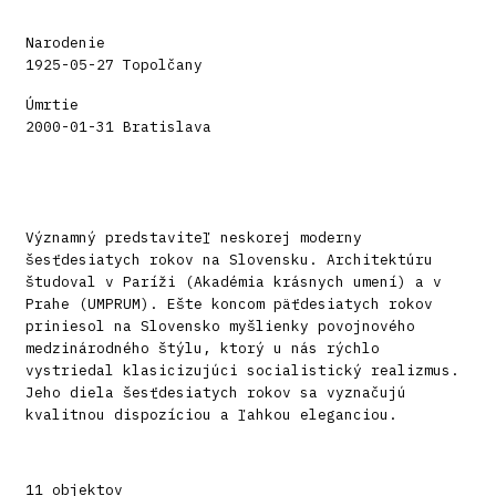
Narodenie
1925-05-27 Topolčany
Úmrtie
2000-01-31 Bratislava
Významný predstaviteľ neskorej moderny
šesťdesiatych rokov na Slovensku. Architektúru
študoval v Paríži (Akadémia krásnych umení) a v
Prahe (UMPRUM). Ešte koncom päťdesiatych rokov
priniesol na Slovensko myšlienky povojnového
medzinárodného štýlu, ktorý u nás rýchlo
vystriedal klasicizujúci socialistický realizmus.
Jeho diela šesťdesiatych rokov sa vyznačujú
kvalitnou dispozíciou a ľahkou eleganciou.
11 objektov