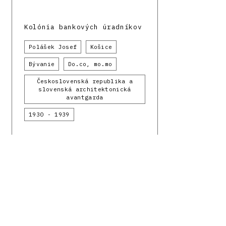
Kolónia bankových úradníkov
Polášek Josef
Košice
Bývanie
Do.co, mo.mo
Československá republika a
slovenská architektonická
avantgarda
1930 - 1939
Facebook
Instagram
Register modernej architektúry
Oddelenia architek