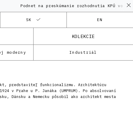
Podnet na preskúmanie rozhodnutia KPÚ vo veci 
SK
EN
KOLEKCIE
ej moderny
Industriál
kt, predstaviteľ funkcionalizmu. Architektúru
1924 v Prahe u P. Janáka (UMPRUM). Po absolvovaní
sku, Dánsku a Nemecku pôsobil ako architekt mesta