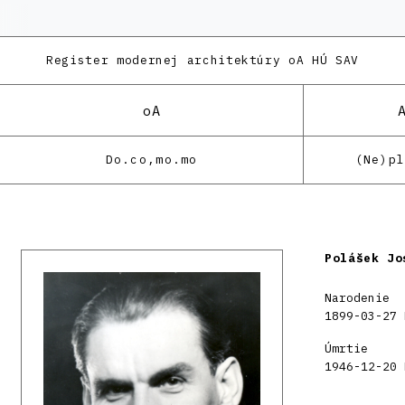
Register modernej architektúry
oA HÚ SAV
oA
Do.co,mo.mo
(Ne)p
Polášek Jo
Narodenie
1899-03-27 
Úmrtie
1946-12-20 