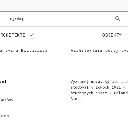
ARCHITEKTI
OBJEKTY
lánovaná Bratislava
Architektúra povojnov
sef
Významný moravský archite
študoval v rokoch 1921 – 
študijných ciest v Holand
Brna.
Boršov
Brno