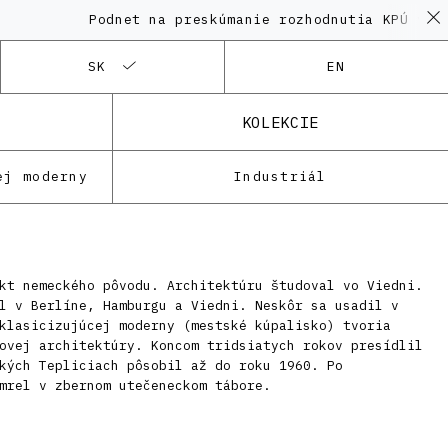
Podnet na preskúmanie rozhodnutia KPÚ vo ve
SK
EN
KOLEKCIE
ej moderny
Industriál
kt nemeckého pôvodu. Architektúru študoval vo Viedni.
l v Berlíne, Hamburgu a Viedni. Neskôr sa usadil v
klasicizujúcej moderny (mestské kúpalisko) tvoria
ovej architektúry. Koncom tridsiatych rokov presídlil
kých Tepliciach pôsobil až do roku 1960. Po
mrel v zbernom utečeneckom tábore.