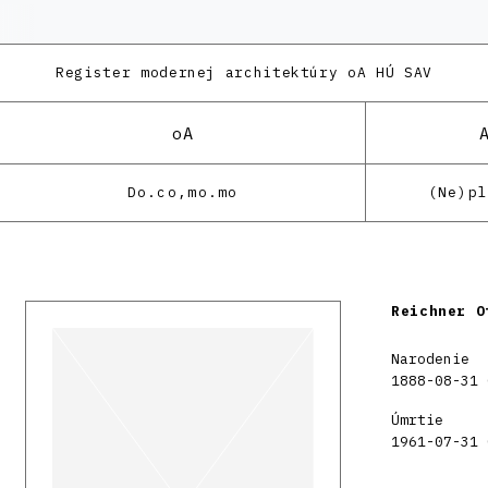
Register modernej architektúry
oA HÚ SAV
oA
Do.co,mo.mo
(Ne)p
Reichner O
Narodenie
1888-08-31 
Úmrtie
1961-07-31 