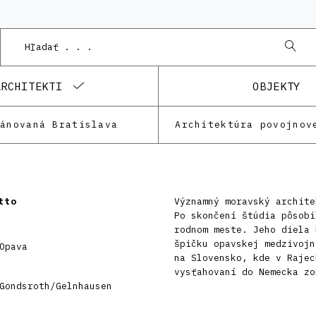
ARCHITEKTI
OBJEKTY
lánovaná Bratislava
Architektúra povojnov
tto
Významný moravský archite
Po skončení štúdia pôsobi
rodnom meste. Jeho diela 
špičku opavskej medzivojn
Opava
na Slovensko, kde v Rajec
vysťahovaní do Nemecka zo
Gondsroth/Gelnhausen