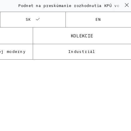
Podnet na preskúmanie rozhodnutia KPÚ vo veci P
SK
EN
KOLEKCIE
ej moderny
Industriál