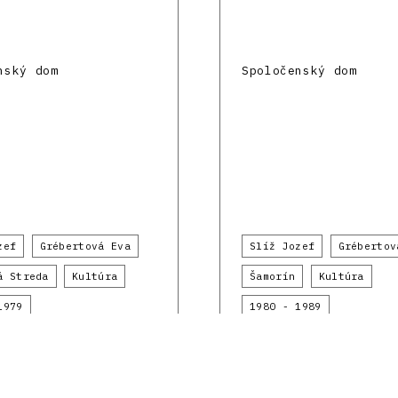
nský dom
Spoločenský dom
zef
Grébertová Eva
Slíž Jozef
Grébertov
á Streda
Kultúra
Šamorín
Kultúra
1979
1980 - 1989