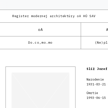
Register modernej architektúry
oA HÚ SAV
oA
Do.co,mo.mo
(Ne)p
Slíž Jozef
Narodenie
1931-03-21 
Úmrtie
1993-06-15