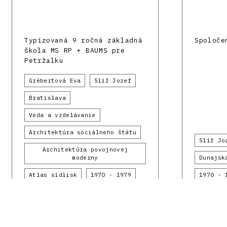
Typizovaná 9 ročná základná
Spoloče
škola MS RP + BAUMS pre
Petržalku
Grébertová Eva
Slíž Jozef
Bratislava
Veda a vzdelávanie
Architektúra sociálneho štátu
Slíž Jo
Architektúra povojnovej
moderny
Dunajsk
Atlas sídlisk
1970 - 1979
1970 - 