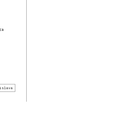
ra
islava