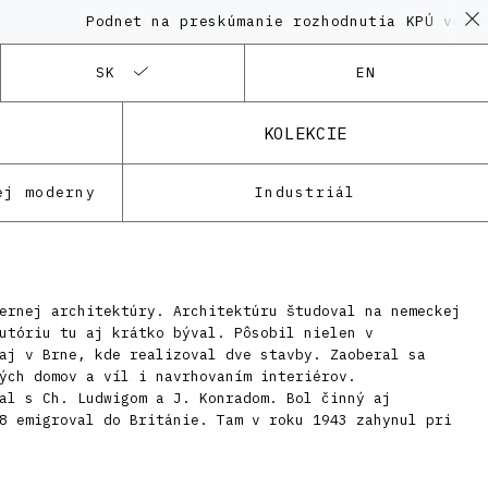
Podnet na preskúmanie rozhodnutia KPÚ vo veci
SK
EN
KOLEKCIE
ej moderny
Industriál
ernej architektúry. Architektúru študoval na nemeckej
utóriu tu aj krátko býval. Pôsobil nielen v
aj v Brne, kde realizoval dve stavby. Zaoberal sa
ých domov a víl i navrhovaním interiérov.
al s Ch. Ludwigom a J. Konradom. Bol činný aj
8 emigroval do Británie. Tam v roku 1943 zahynul pri