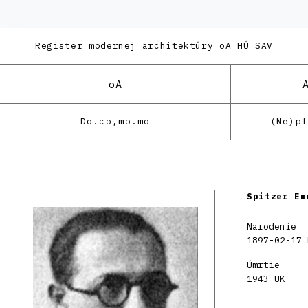
Register modernej architektúry
oA HÚ SAV
oA
Do.co,mo.mo
(Ne)p
Spitzer Em
Narodenie
1897-02-17 
Úmrtie
1943 UK