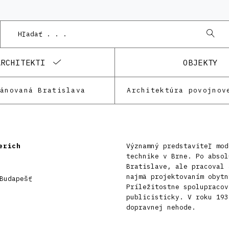
ARCHITEKTI
OBJEKTY
lánovaná Bratislava
Architektúra povojnov
erich
Významný predstaviteľ mod
technike v Brne. Po absol
Bratislave, ale pracoval 
najmä projektovaním obytn
Budapešť
Príležitostne spolupracov
publicisticky. V roku 193
dopravnej nehode.