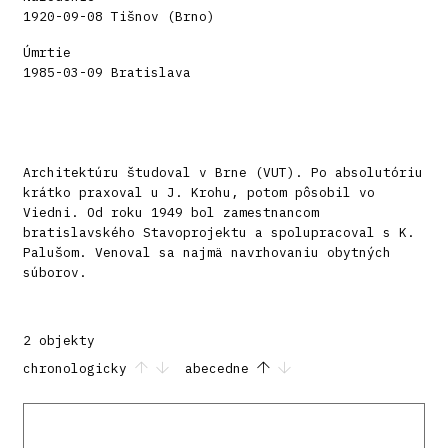
1920-09-08 Tišnov (Brno)
Úmrtie
1985-03-09 Bratislava
Architektúru študoval v Brne (VUT). Po absolutóriu
krátko praxoval u J. Krohu, potom pôsobil vo
Viedni. Od roku 1949 bol zamestnancom
bratislavského Stavoprojektu a spolupracoval s K.
Palušom. Venoval sa najmä navrhovaniu obytných
súborov.
2 objekty
chronologicky
abecedne