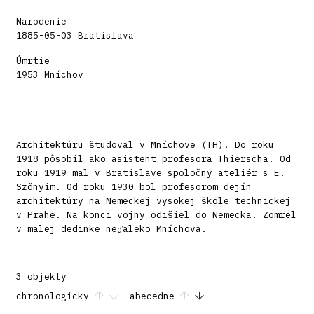
Narodenie
1885-05-03 Bratislava
Úmrtie
1953 Mníchov
Architektúru študoval v Mníchove (TH). Do roku
1918 pôsobil ako asistent profesora Thierscha. Od
roku 1919 mal v Bratislave spoločný ateliér s E.
Szőnyim. Od roku 1930 bol profesorom dejín
architektúry na Nemeckej vysokej škole technickej
v Prahe. Na konci vojny odišiel do Nemecka. Zomrel
v malej dedinke neďaleko Mníchova.
3 objekty
chronologicky
abecedne