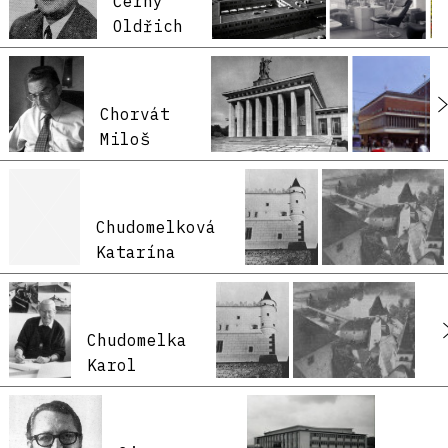
Černý
Oldřich
Chorvát
Miloš
Chudomelková
Katarína
Chudomelka
Karol