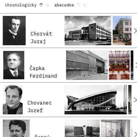
chronologicky
abecedne
Chorvát
Juraj
Čapka
Ferdinand
Chovanec
Jozef