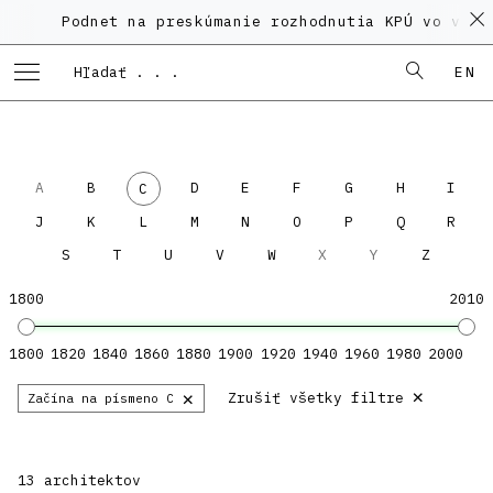
Podnet na preskúmanie rozhodnutia KPÚ vo veci 
EN
A
B
D
E
F
G
H
I
C
J
K
L
M
N
O
P
Q
R
S
T
U
V
W
X
Y
Z
1800
2010
1800
1820
1840
1860
1880
1900
1920
1940
1960
1980
2000
×
×
Zrušiť všetky filtre
Začína na písmeno C
13 architektov