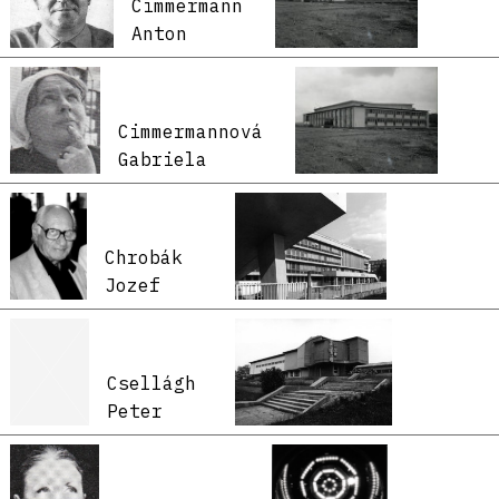
Cimmermann
Anton
Cimmermannová
Gabriela
Chrobák
Jozef
Csellágh
Peter