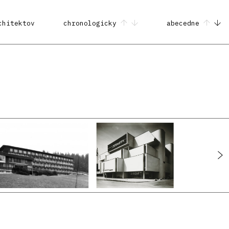
chitektov
chronologicky
abecedne