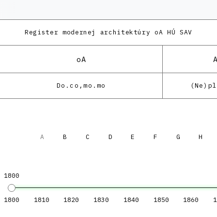
Register modernej architektúry
oA HÚ SAV
oA
Do.co,mo.mo
(Ne)p
A
B
C
D
E
F
G
H
1800
1800
1810
1820
1830
1840
1850
1860
1