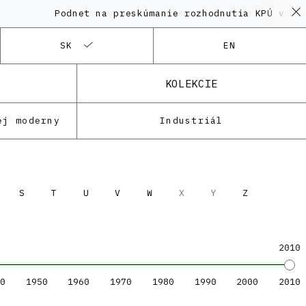
Podnet na preskúmanie rozhodnutia KPÚ vo veci
SK
EN
KOLEKCIE
ej moderny
Industriál
S
T
U
V
W
X
Y
Z
2010
0
1950
1960
1970
1980
1990
2000
2010