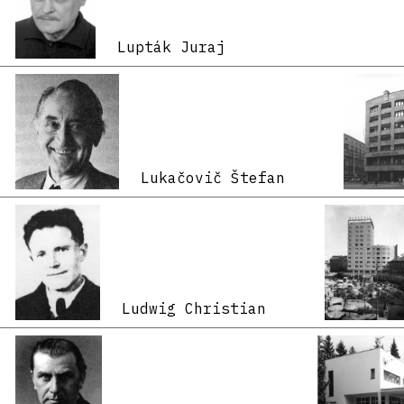
Lupták Juraj
Lukačovič Štefan
Ludwig Christian