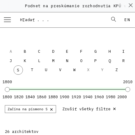
Podnet na preskúmanie rozhodnutia KPÚ vo v
EN
A
B
C
D
E
F
G
H
I
J
K
L
M
N
O
P
Q
R
T
U
V
W
X
Y
Z
S
1800
2010
1800
1820
1840
1860
1880
1900
1920
1940
1960
1980
2000
×
×
Zrušiť všetky filtre
Začína na písmeno S
26 architektov