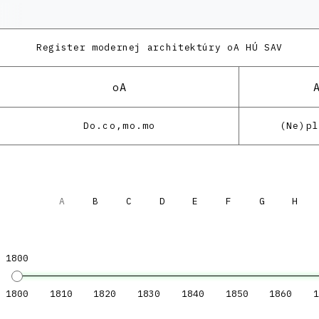
Register modernej architektúry
oA HÚ SAV
oA
Do.co,mo.mo
(Ne)p
A
B
C
D
E
F
G
H
1800
1800
1810
1820
1830
1840
1850
1860
1