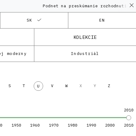
Podnet na preskúmanie rozhodnutia KP
SK
EN
KOLEKCIE
ej moderny
Industriál
S
T
V
W
X
Y
Z
U
2010
0
1950
1960
1970
1980
1990
2000
2010