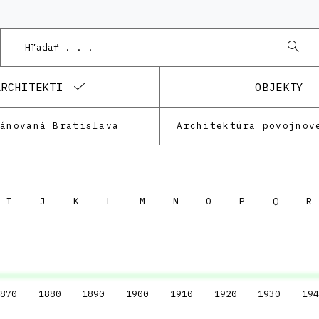
ARCHITEKTI
OBJEKTY
lánovaná Bratislava
Architektúra povojnov
I
J
K
L
M
N
O
P
Q
R
870
1880
1890
1900
1910
1920
1930
194