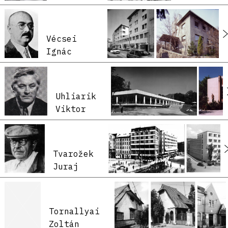
Vécsei
Ignác
Uhliarik
Viktor
Tvarožek
Juraj
Tornallyai
Zoltán