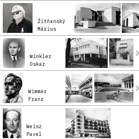
Žitňanský
Márius
Winkler
Oskar
Wimmer
Franz
Weisz
Pavel