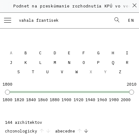
Podnet na preskúmanie rozhodnutia KPÚ vo veci Po
EN
0 results are available, use u
A
B
C
D
E
F
G
H
I
J
K
L
M
N
O
P
Q
R
S
T
U
V
W
X
Y
Z
1800
2010
1800
1820
1840
1860
1880
1900
1920
1940
1960
1980
2000
144 architektov
chronologicky
abecedne