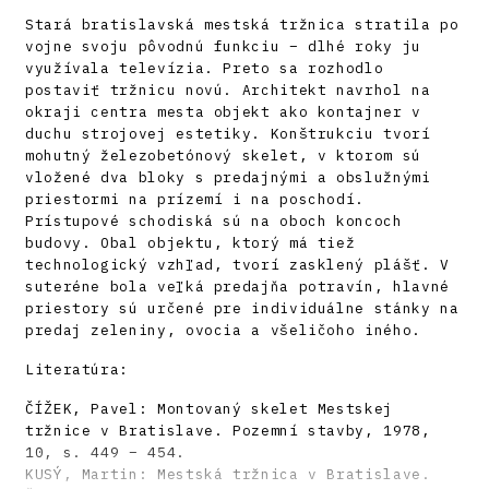
Stará bratislavská mestská tržnica stratila po
vojne svoju pôvodnú funkciu – dlhé roky ju
využívala televízia. Preto sa rozhodlo
postaviť tržnicu novú. Architekt navrhol na
okraji centra mesta objekt ako kontajner v
duchu strojovej estetiky. Konštrukciu tvorí
mohutný železobetónový skelet, v ktorom sú
vložené dva bloky s predajnými a obslužnými
priestormi na prízemí i na poschodí.
Prístupové schodiská sú na oboch koncoch
budovy. Obal objektu, ktorý má tiež
technologický vzhľad, tvorí zasklený plášť. V
suteréne bola veľká predajňa potravín, hlavné
priestory sú určené pre individuálne stánky na
predaj zeleniny, ovocia a všeličoho iného.
Literatúra:
ČÍŽEK, Pavel: Montovaný skelet Mestskej
tržnice v Bratislave. Pozemní stavby, 1978,
10, s. 449 – 454.
KUSÝ, Martin: Mestská tržnica v Bratislave.