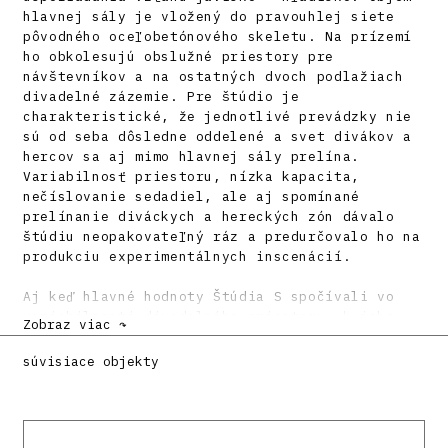
hlavnej sály je vložený do pravouhlej siete
pôvodného oceľobetónového skeletu. Na prízemí
ho obkolesujú obslužné priestory pre
návštevníkov a na ostatných dvoch podlažiach
divadelné zázemie. Pre štúdio je
charakteristické, že jednotlivé prevádzky nie
sú od seba dôsledne oddelené a svet divákov a
hercov sa aj mimo hlavnej sály prelína.
Variabilnosť priestoru, nízka kapacita,
nečíslovanie sedadiel, ale aj spomínané
prelínanie diváckych a hereckých zón dávalo
štúdiu neopakovateľný ráz a predurčovalo ho na
produkciu experimentálnych inscenácií.
Aj keď hlavné hodnoty Štúdia S spočívali vo
variabilnosti divadelného priestoru, k jeho
Zobraz viac ↷
obľúbenosti medzi divadelníkmi prispel aj
vysoký štandard technického vybavenia a
súvisiace objekty
výborná akustika, ktorú oceňovali najmä
protagonisti hudobných žánrov. Štúdio S však
bolo pozoruhodné aj z architektonického
hľadiska. Do jeho riešenia sa premietli dobové