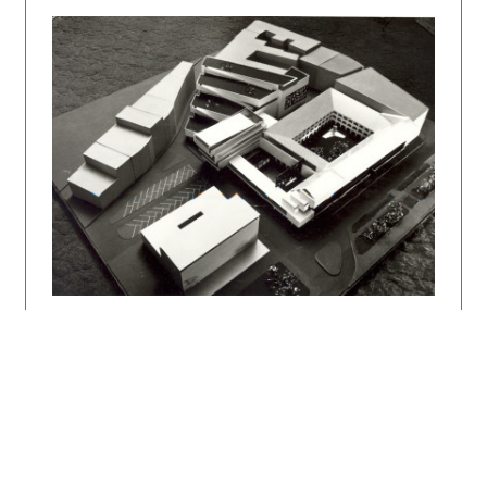
štrukturalistické názory, ktoré sa prejavili v
nehierarchizovanej organizácii a štruktúrovaní
priestorov aj v textúre povrchov či
zariaďovacích prvkov. V slovenskom prostredí
tak prispeli k silnejúcej kritike modernizmu.
Literatúra:
LÝSEK, Lumír. Štúdio S v Bratislave. In
Projekt, 1985, roč. 27, č. 7, s. 10 – 13,
s.12.
Moravčíková Henrieta, Dlháňová Viera:
Divadelná architektúra na Slovensku.
Bratislava, Divadelný ústav 2011, s. 184-191.