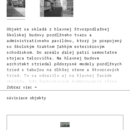
Objekt sa skladá z hlavnej štvorpodlažnej
školskej budovy pozdĺžneho tvaru a
administratívneho pavilónu, ktorý je prepojený
so školským traktom ľahkým exteriérovým
schodiskom. Do areálu ďalej patrí samostatne
stojaca telocvičňa. Na hlavnej budove
architekt striedal pôdorysné modely pozdĺžnych
tried s tabuľou na dlhšej stene a štvorcových
tried. To sa odrazilo aj na hlavnej fasáde
objektu, kde šachovnicové kombinovanie rôzne
hlbokých tried vytvára pred plytkejšími
Zobraz viac ↷
učebňami priestor loggie. Tieto nespĺňajú len
súvisiace objekty
klasickú funkciu balkóna, ale hlavne dopĺňajú,
cez sklobetónovú podlahu, osvetlenie hlbších
tried nachádzajúcich sa pod nimi. Plastický
šachovnicový motív sa stal najzaujímavejším
prvkom fasády, ktorej dodal originálny tvar,
podporený červeno-bielou farebnou kombináciou,