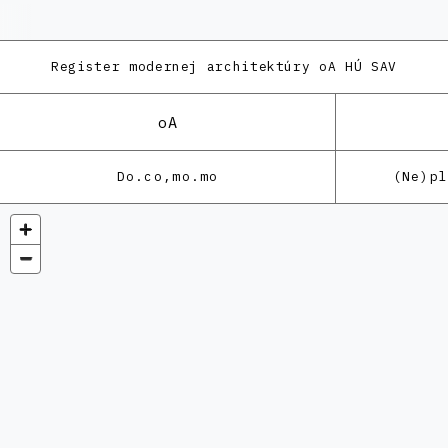
Register modernej architektúry
oA HÚ SAV
oA
Do.co,mo.mo
(Ne)p