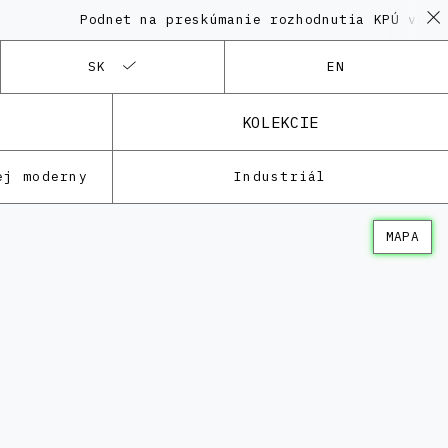
Podnet na preskúmanie rozhodnutia KPÚ vo veci 
SK
EN
KOLEKCIE
ej moderny
Industriál
MAPA