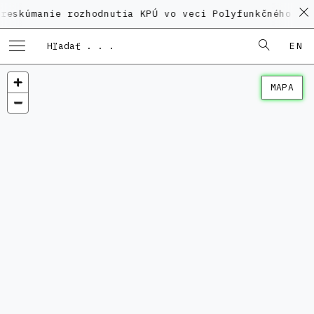
ie rozhodnutia KPÚ vo veci Polyfunkčného domu na Ka
EN
MAPA