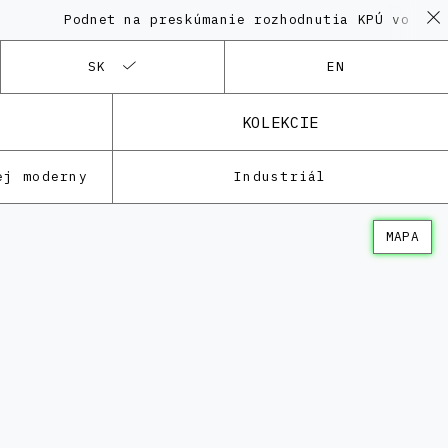
Podnet na preskúmanie rozhodnutia KPÚ vo veci P
SK
EN
KOLEKCIE
ej moderny
Industriál
MAPA