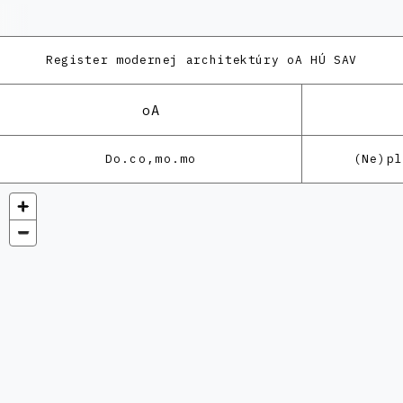
Register modernej architektúry
oA HÚ SAV
oA
Do.co,mo.mo
(Ne)p