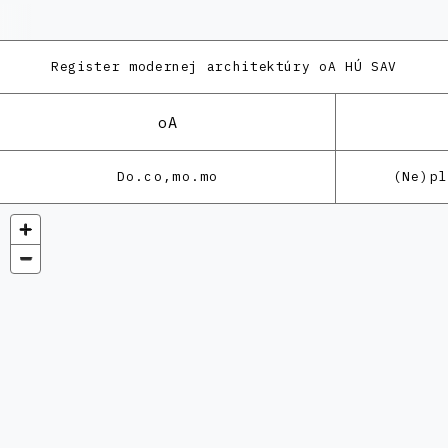
Register modernej architektúry
oA HÚ SAV
oA
Do.co,mo.mo
(Ne)p