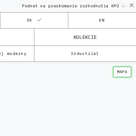
Podnet na preskúmanie rozhodnutia KPÚ vo veci 
SK
EN
KOLEKCIE
ej moderny
Industriál
MAPA