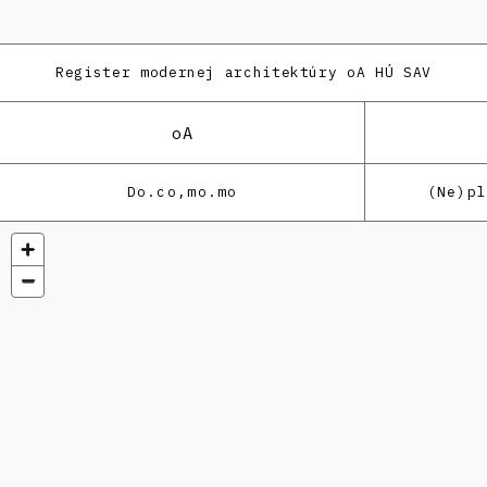
Register modernej architektúry
oA HÚ SAV
oA
Do.co,mo.mo
(Ne)p