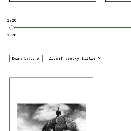
1920
1920
×
×
Zrušiť všetky filtre
Kozma Lajos