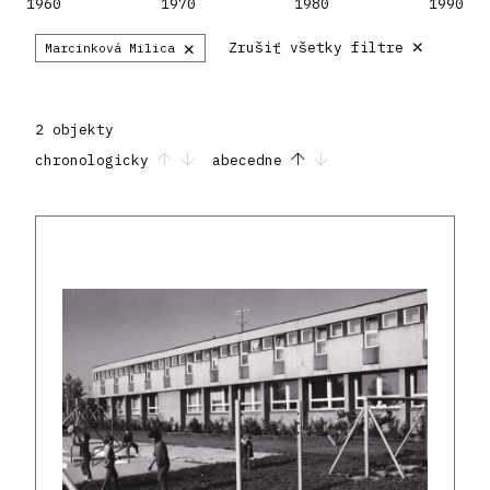
1960
1970
1980
1990
×
×
Zrušiť všetky filtre
Marcinková Milica
2 objekty
chronologicky
abecedne