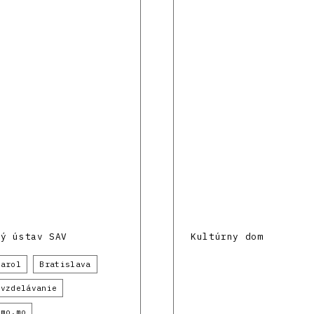
ký ústav SAV
Kultúrny dom
Karol
Bratislava
 vzdelávanie
 mo.mo