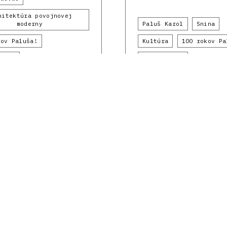
hitektúra povojnovej
moderny
Paluš Karol
Snina
kov Paluša!
Kultúra
100 rokov Pa
 1969
1990 - 1999