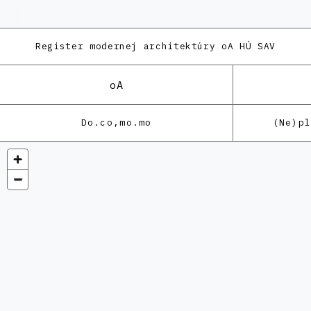
Register modernej architektúry
oA HÚ SAV
oA
Do.co,mo.mo
(Ne)p