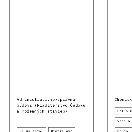
Administrativno-správna
Chemic
budova (Riaditeľstvo Čedoku
a Pozemných stavieb)
Paluš 
Veda a
Paluš Karol
Bratislava
Do.co,