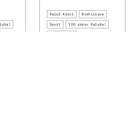
Paluš Karol
Bratislava
luša!
Šport
100 rokov Paluša!
1960 - 1969