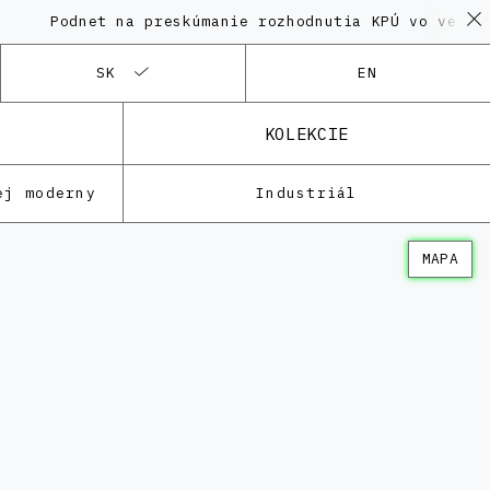
dnet na preskúmanie rozhodnutia KPÚ vo veci Polyfun
SK
EN
KOLEKCIE
ej moderny
Industriál
MAPA