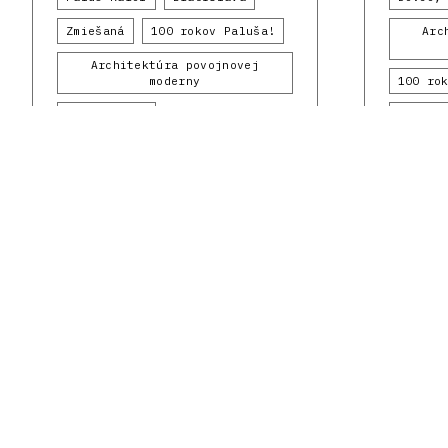
Zmiešaná
100 rokov Paluša!
Arc
Architektúra povojnovej
moderny
100 ro
1970 - 1979
1960 -