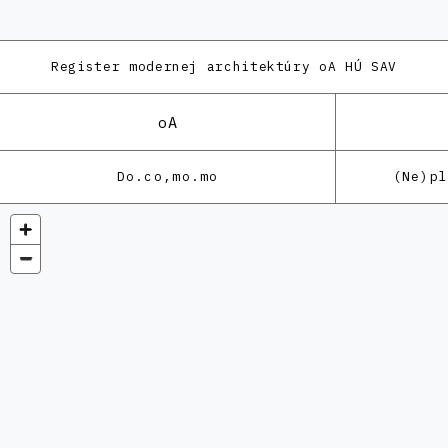
Register modernej architektúry
oA HÚ SAV
oA
Do.co,mo.mo
(Ne)p