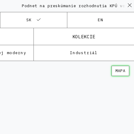
Podnet na preskúmanie rozhodnutia KPÚ vo veci 
SK
EN
KOLEKCIE
ej moderny
Industriál
MAPA