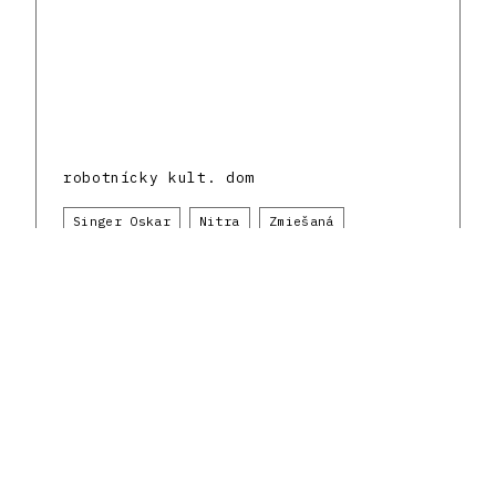
robotnícky kult. dom
Singer Oskar
Nitra
Zmiešaná
Domy kultúry
1930 - 1939