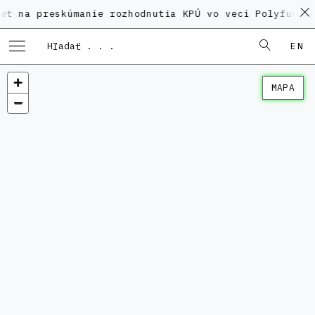
reskúmanie rozhodnutia KPÚ vo veci Polyfunkčného do
EN
MAPA