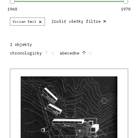
1960
1970
×
×
Zrušiť všetky filtre
Vician Emil
2 objekty
chronologicky
abecedne