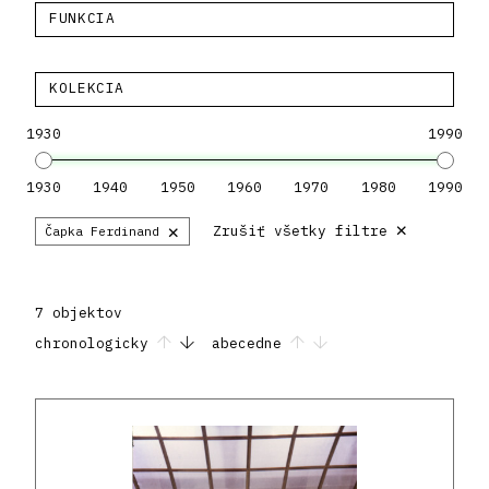
FUNKCIA
KOLEKCIA
1930
1990
1930
1940
1950
1960
1970
1980
1990
×
×
Zrušiť všetky filtre
Čapka Ferdinand
7 objektov
chronologicky
abecedne