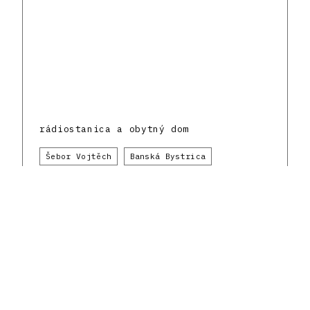
rádiostanica a obytný dom
Šebor Vojtěch
Banská Bystrica
Zmiešaná
Československá republika a slovenská
architektonická avantgarda
1930 - 1939