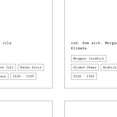
á vila
rod. dom arch. Merga
Klimeša
Merganc Jindřich
ann Jiří
Balán Alois
Klimeš Otmar
Bratisl
lava
1920 - 1929
1920 - 1929