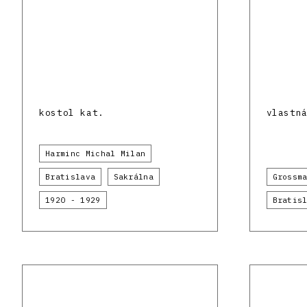
kostol kat.
vlastn
Harminc Michal Milan
Bratislava
Sakrálna
Grossm
1920 - 1929
Bratis