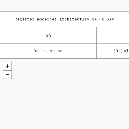
Register modernej architektúry
oA HÚ SAV
oA
Do.co,mo.mo
(Ne)p