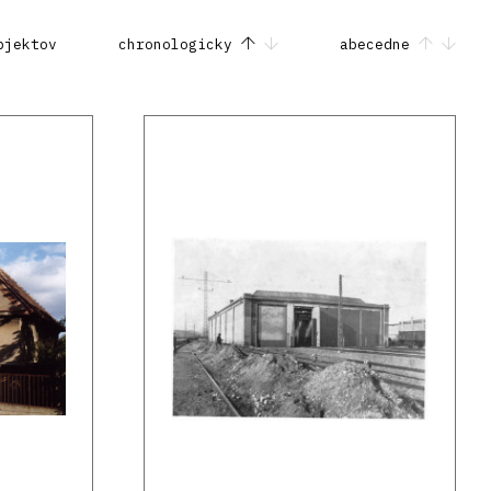
bjektov
chronologicky
abecedne