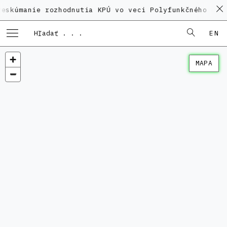
ie rozhodnutia KPÚ vo veci Polyfunkčného domu na Ka
EN
MAPA