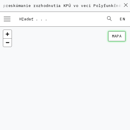
manie rozhodnutia KPÚ vo veci Polyfunkčného domu na
EN
MAPA