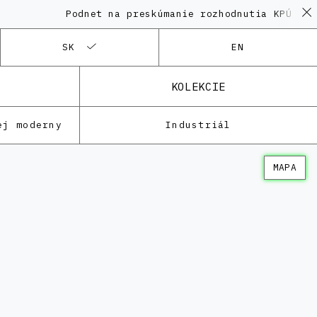
Podnet na preskúmanie rozhodnutia KPÚ vo vec
SK
EN
KOLEKCIE
ej moderny
Industriál
MAPA