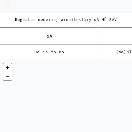
Register modernej architektúry
oA HÚ SAV
oA
Do.co,mo.mo
(Ne)p