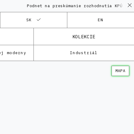
Podnet na preskúmanie rozhodnutia KPÚ vo v
SK
EN
KOLEKCIE
ej moderny
Industriál
MAPA