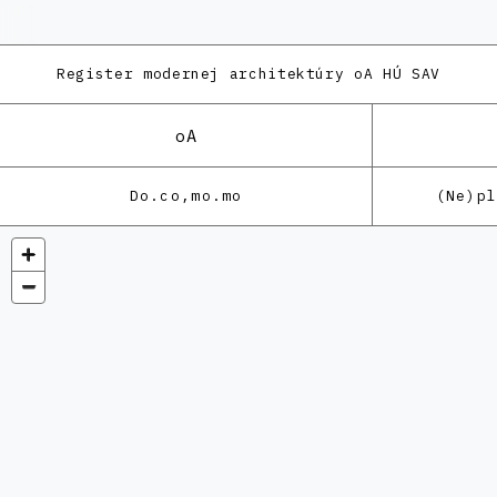
Register modernej architektúry
oA HÚ SAV
oA
Do.co,mo.mo
(Ne)p