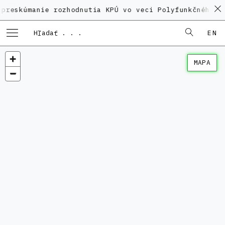
anie rozhodnutia KPÚ vo veci Polyfunkčného domu na K
EN
MAPA